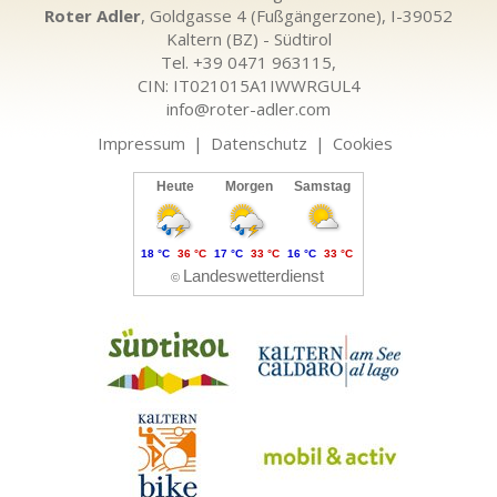
Roter Adler
, Goldgasse 4 (Fußgängerzone), I-39052
Kaltern (BZ) - Südtirol
Tel. +39 0471 963115,
CIN: IT021015A1IWWRGUL4
info@roter-adler.com
Impressum
|
Datenschutz
|
Cookies
Heute
Morgen
Samstag
18 °C
36 °C
17 °C
33 °C
16 °C
33 °C
Landeswetterdienst
©