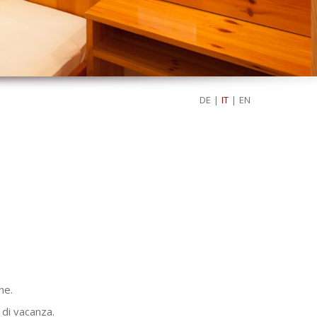
DE
|
IT
|
EN
ne.
 di vacanza.