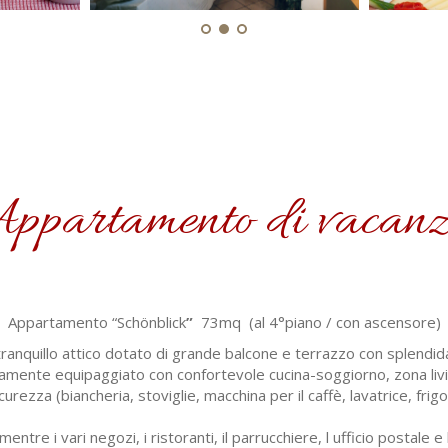
ppartamento di vacan
Appartamento “Schönblick
”
73mq (al 4°piano / con ascensore)
 tranquillo attico dotato di grande balcone e terrazzo con splendi
mente equipaggiato con confortevole cucina-soggiorno, zona living,
curezza (biancheria, stoviglie, macchina per il caffè, lavatrice, frig
 mentre i vari negozi, i ristoranti, il parrucchiere, l ufficio postal